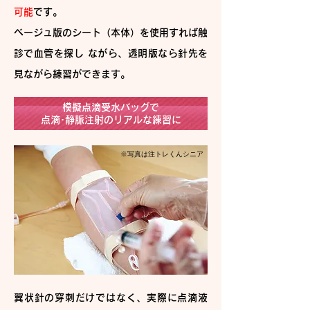
可能
です。
ベージュ版のシート（本体）を使用すれば触
診で血管を探し ながら、透明版なら針先を
見ながら練習ができます。
模擬点滴受水バッグで
点滴･静脈注射のリアルな練習に
※写真は注トレくんシニア
翼状針の穿刺だけではなく、実際に点滴液