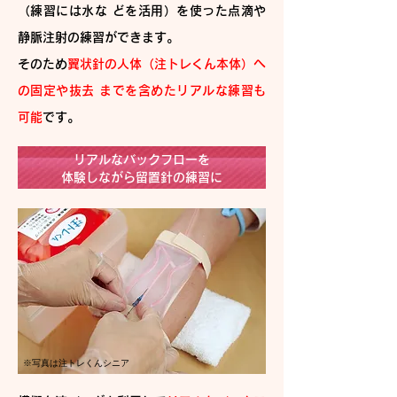
（練習には水な どを活用）を使った点滴や
静脈注射の練習ができます。
そのため
翼状針の人体（注トレくん本体）へ
の固定や抜去 までを含めたリアルな練習も
可能
です。
リアルなバックフローを
体験しながら留置針の練習に
※写真は注トレくんシニア