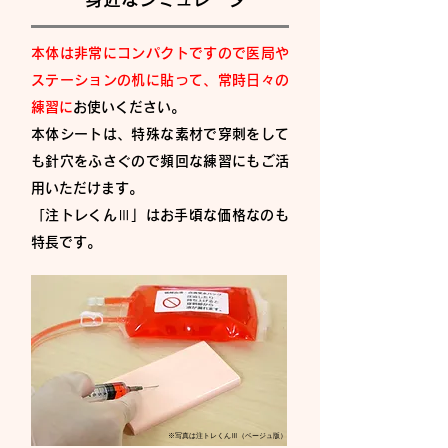
本体は非常にコンパクトですので医局や
ステーションの机に貼って、常時日々の
練習に
お使いください。
本体シートは、特殊な素材で穿刺をして
も針穴をふさぐので頻回な練習にもご活
用いただけます。
​「注トレくんⅢ」はお手頃な価格なのも
特長です。
※写真は注トレくんⅢ（ベージュ版）