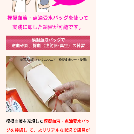
模擬血液・点滴受水バッグを使って
実践に即した練習が可能です。
模擬血液バッグで
逆血確認、採血（注射器･真空）の練習
※写真は注トレくんシニア（模擬皮膚シート使用）
模擬血液を充填した
模擬血液・点滴受水バッ
グを接続し て、よりリアルな状況で練習が